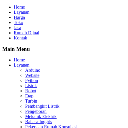
Home
Layanan
Harga
Toko
Jasa
Rumah Dijual
Kontak
Main Menu
Home
Layanan
Arduino
Website
Python
Listrik
Robot
Etap
Turbin
Pembangkit Listrik
Pengeboran
Mekanik Elektrik
Bahasa Inggris
Pekerjaan Rumah Konsultasi